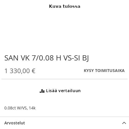
SAN VK 7/0.08 H VS-SI BJ
Skip
to
the
1 330,00 €
KYSY TOIMITUSAIKA
beginning
of
the
Lisää vertailuun
images
gallery
0.08ct W/VS, 14k
Arvostelut