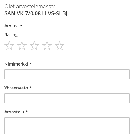
Olet arvostelemassa:
SAN VK 7/0.08 H VS-SI BJ
Arviosi
Rating
1
2
3
4
5
star
stars
stars
stars
stars
Nimimerkki
Yhteenveto
Arvostelu