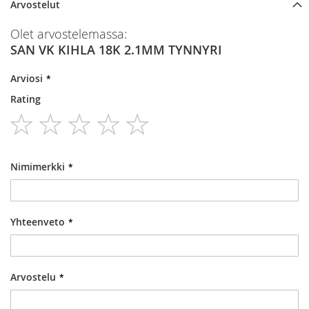
Arvostelut
Olet arvostelemassa:
SAN VK KIHLA 18K 2.1MM TYNNYRI
Arviosi
Rating
1
2
3
4
5
star
stars
stars
stars
stars
Nimimerkki
Yhteenveto
Arvostelu