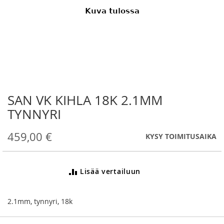
SAN VK KIHLA 18K 2.1MM
Skip
to
TYNNYRI
the
beginning
459,00 €
KYSY TOIMITUSAIKA
of
the
images
gallery
Lisää vertailuun
2.1mm, tynnyri, 18k