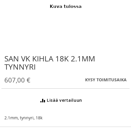
SAN VK KIHLA 18K 2.1MM
Skip
to
TYNNYRI
the
beginning
607,00 €
KYSY TOIMITUSAIKA
of
the
images
gallery
Lisää vertailuun
2.1mm, tynnyri, 18k