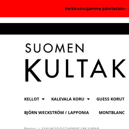
Verkkosivujamme päivitetään - k
Skip
to
Content
KELLOT
KALEVALA KORU
GUESS KORUT
BJÖRN WECKSTRÖM / LAPPONIA
MONTBLANC
Etusivu
SAN VK SO 0,17 H(W)VS 18K 4 KRAP