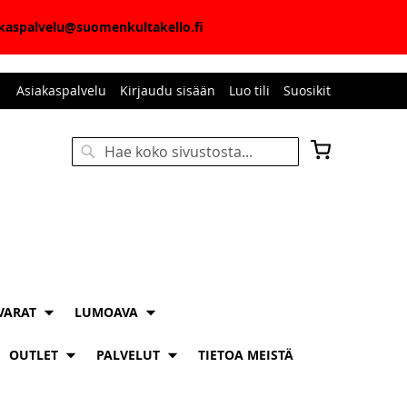
iakaspalvelu@suomenkultakello.fi
Asiakaspalvelu
Kirjaudu sisään
Luo tili
Suosikit
Ostoskori
Haku
HAKU
VARAT
LUMOAVA
OUTLET
PALVELUT
TIETOA MEISTÄ