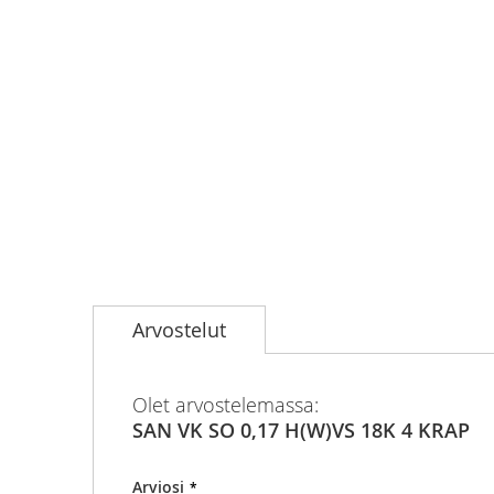
Skip
to
Arvostelut
the
beginning
of
the
Olet arvostelemassa:
images
SAN VK SO 0,17 H(W)VS 18K 4 KRAP
gallery
Arviosi