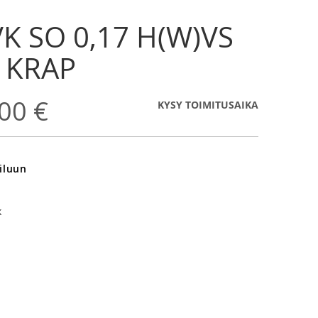
K SO 0,17 H(W)VS
4 KRAP
00 €
KYSY TOIMITUSAIKA
iluun
k