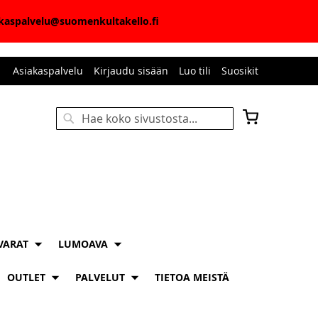
iakaspalvelu@suomenkultakello.fi
Asiakaspalvelu
Kirjaudu sisään
Luo tili
Suosikit
Ostoskori
Haku
HAKU
VARAT
LUMOAVA
OUTLET
PALVELUT
TIETOA MEISTÄ