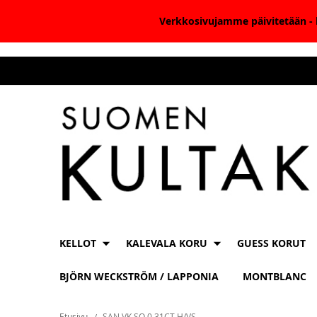
Verkkosivujamme päivitetään - k
Skip
to
Content
KELLOT
KALEVALA KORU
GUESS KORUT
BJÖRN WECKSTRÖM / LAPPONIA
MONTBLANC
Etusivu
SAN VK SO 0,31CT H/VS