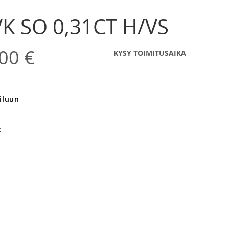
K SO 0,31CT H/VS
00 €
KYSY TOIMITUSAIKA
iluun
k