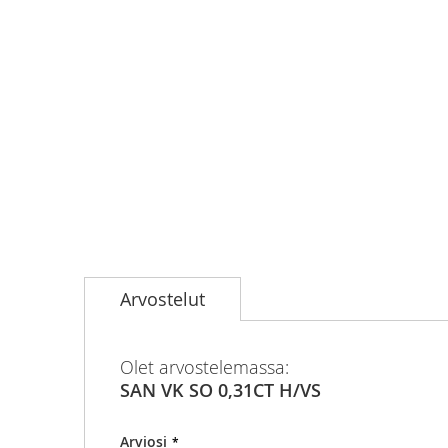
Skip
to
Arvostelut
the
beginning
of
the
Olet arvostelemassa:
images
SAN VK SO 0,31CT H/VS
gallery
Arviosi