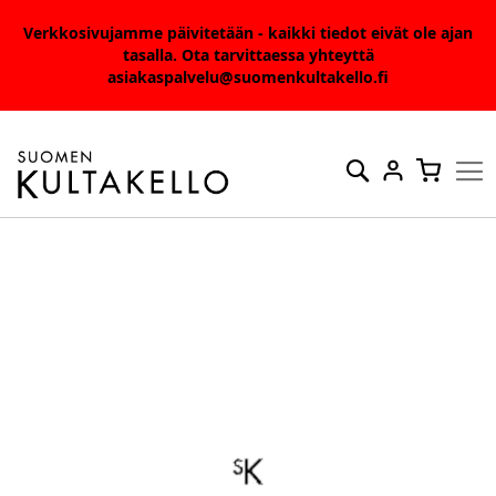
Verkkosivujamme päivitetään - kaikki tiedot eivät ole ajan
tasalla. Ota tarvittaessa yhteyttä
asiakaspalvelu@suomenkultakello.fi
Skip
to
Haku
Ostosko
Content
Skip
to
the
end
of
the
images
gallery