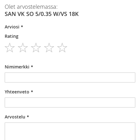
Olet arvostelemassa:
SAN VK SO 5/0.35 W/VS 18K
Arviosi
Rating
1
2
3
4
5
star
stars
stars
stars
stars
Nimimerkki
Yhteenveto
Arvostelu