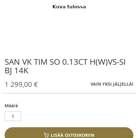
SAN VK TIM SO 0.13CT H(W)VS-SI
Skip
to
BJ 14K
the
beginning
1 299,00 €
VAIN YKSI JÄLJELLÄ!
of
the
images
gallery
Määrä
LISÄÄ OSTOSKORIIN