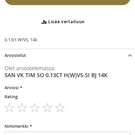
Lisää vertailuun
0.13ct W/VS, 14k
Arvostelut
Olet arvostelemassa:
SAN VK TIM SO 0.13CT H(W)VS-SI BJ 14K
Arviosi
Rating
1
2
3
4
5
star
stars
stars
stars
stars
Nimimerkki