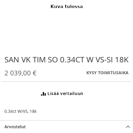
SAN VK TIM SO 0.34CT W VS-SI 18K
Skip
to
the
2 039,00 €
KYSY TOIMITUSAIKA
beginning
of
the
Lisää vertailuun
images
gallery
0.34ct W/VS, 18k
Arvostelut