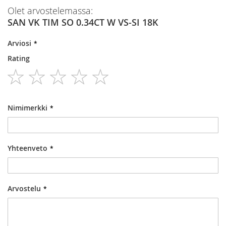
Olet arvostelemassa:
SAN VK TIM SO 0.34CT W VS-SI 18K
Arviosi
Rating
1
2
3
4
5
star
stars
stars
stars
stars
Nimimerkki
Yhteenveto
Arvostelu