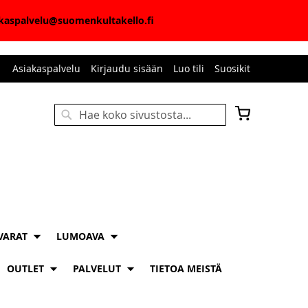
iakaspalvelu@suomenkultakello.fi
Asiakaspalvelu
Kirjaudu sisään
Luo tili
Suosikit
Ostoskori
Haku
HAKU
VARAT
LUMOAVA
OUTLET
PALVELUT
TIETOA MEISTÄ