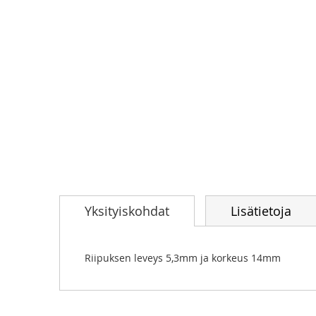
Skip
to
Yksityiskohdat
Lisätietoja
the
beginning
of
the
Riipuksen leveys 5,3mm ja korkeus 14mm
images
gallery