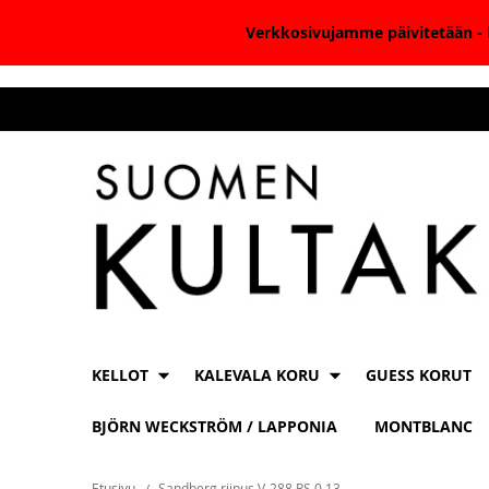
Verkkosivujamme päivitetään - k
Skip
to
Content
KELLOT
KALEVALA KORU
GUESS KORUT
BJÖRN WECKSTRÖM / LAPPONIA
MONTBLANC
Etusivu
Sandberg riipus V-288 RS 0.13