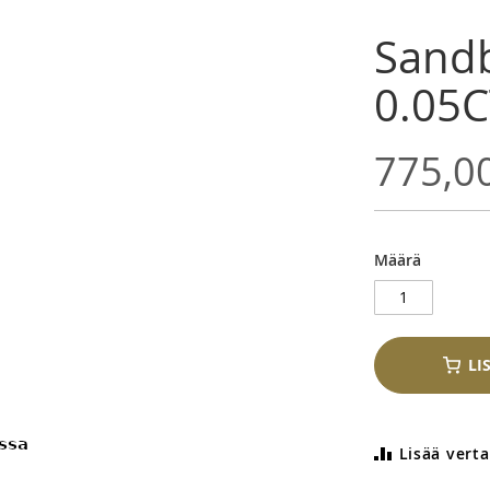
Sandb
0.05C
775,0
Määrä
LI
Lisää verta