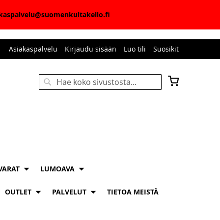
iakaspalvelu@suomenkultakello.fi
Asiakaspalvelu
Kirjaudu sisään
Luo tili
Suosikit
Ostoskori
Haku
HAKU
VARAT
LUMOAVA
OUTLET
PALVELUT
TIETOA MEISTÄ