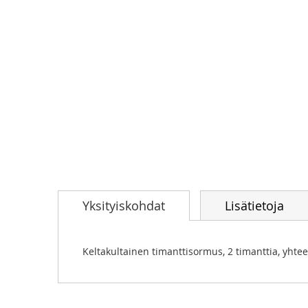
Skip
to
Yksityiskohdat
Lisätietoja
the
beginning
of
the
Keltakultainen timanttisormus, 2 timanttia, yhte
images
gallery