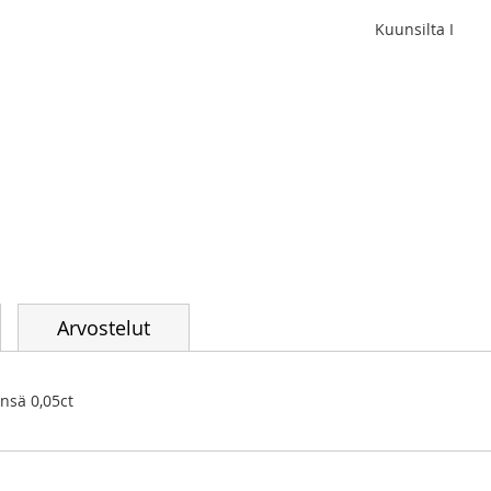
Kuunsilta I
Arvostelut
ensä 0,05ct