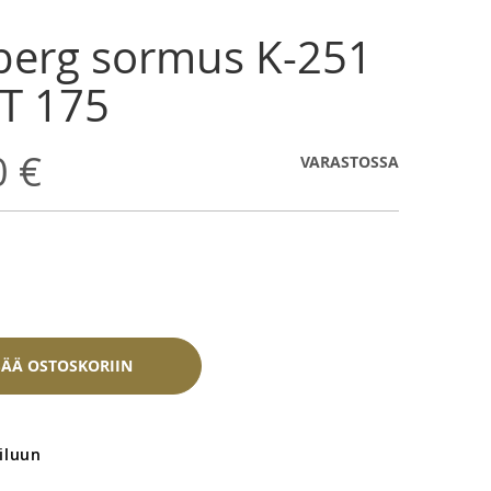
erg sormus K-251
T 175
0 €
VARASTOSSA
SÄÄ OSTOSKORIIN
iluun