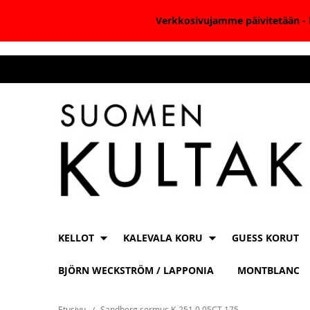
Verkkosivujamme päivitetään - k
Skip
to
Content
KELLOT
KALEVALA KORU
GUESS KORUT
BJÖRN WECKSTRÖM / LAPPONIA
MONTBLANC
Etusivu
Sandberg sormus K-251 0.05CT 175