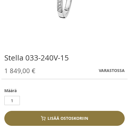
Stella 033-240V-15
Skip
to
the
1 849,00 €
VARASTOSSA
beginning
of
the
Määrä
images
gallery
LISÄÄ OSTOSKORIIN