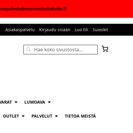
iakaspalvelu@suomenkultakello.fi
Asiakaspalvelu
Kirjaudu sisään
Luo tili
Suosikit
Ostoskori
Haku
HAKU
VARAT
LUMOAVA
OUTLET
PALVELUT
TIETOA MEISTÄ