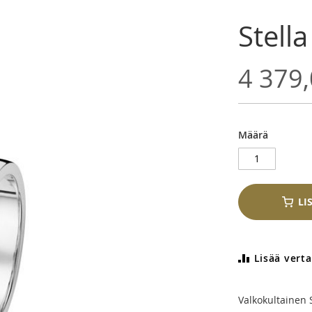
Stell
4 379,
Määrä
LI
Lisää verta
Valkokultainen 