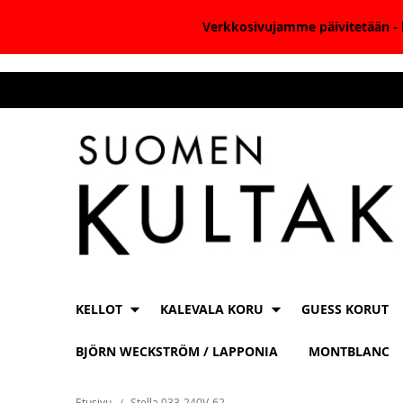
Verkkosivujamme päivitetään - k
Skip
to
Content
KELLOT
KALEVALA KORU
GUESS KORUT
BJÖRN WECKSTRÖM / LAPPONIA
MONTBLANC
Etusivu
Stella 033-240V-62