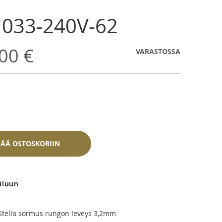
a 033-240V-62
00 €
VARASTOSSA
SÄÄ OSTOSKORIIN
iluun
Stella sormus rungon leveys 3,2mm