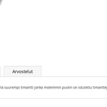
Arvostelut
kellä suurempi timantti jonka molemmin puolin on istutettu timantte