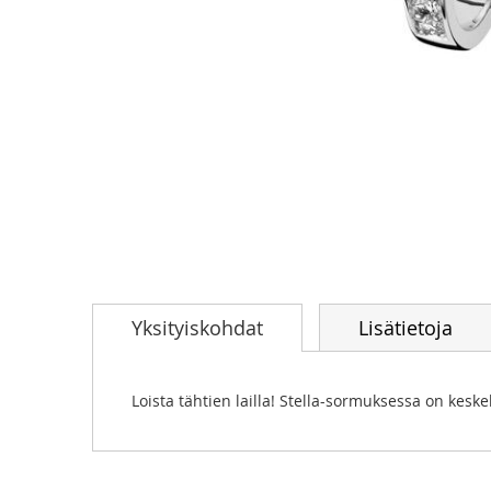
Skip
to
Yksityiskohdat
Lisätietoja
the
beginning
of
the
Loista tähtien lailla! Stella-sormuksessa on kes
images
gallery